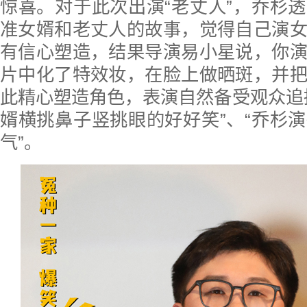
惊喜。对于此次出演“老丈人”，乔杉
准女婿和老丈人的故事，觉得自己演
有信心塑造，结果导演易小星说，你
片中化了特效妆，在脸上做晒斑，并
此精心塑造角色，表演自然备受观众追
婿横挑鼻子竖挑眼的好好笑”、“乔杉
气”。