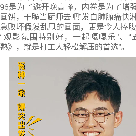
96是为了避开晚高峰，内卷是为了增强
画饼，干脆当厨师去吧”发自肺腑痛快
急败坏假发乱甩的画面，更是令人捧
“观影氛围特别好，一起嘎嘎乐”、
熟》，就是打工人轻松解压的首选”。