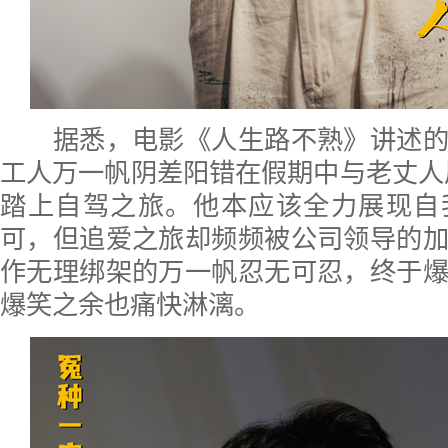
据悉，电影《人生路不熟》讲述的
工人万一帆阴差阳错在假期中与老丈人
踏上自驾之旅。他本应该全力展现自
可，但追爱之旅却频频被公司领导的
作无理绑架的万一帆忍无可忍，终于
爆笑之余也痛快淋漓。