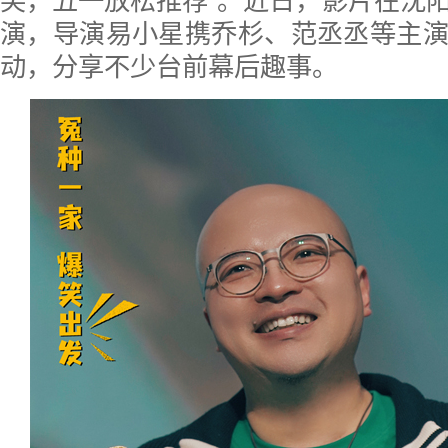
笑，五一放松推荐”。近日，影片在沈
演，导演易小星携乔杉、范丞丞等主
动，分享不少台前幕后趣事。