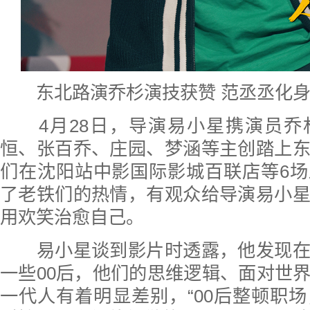
东北路演乔杉演技获赞 范丞丞化身“
4月28日，导演易小星携演员乔
恒、张百乔、庄园、梦涵等主创踏上
们在沈阳站中影国际影城百联店等6
了老铁们的热情，有观众给导演易小
用欢笑治愈自己。
易小星谈到影片时透露，他发现在
一些00后，他们的思维逻辑、面对世
一代人有着明显差别，“00后整顿职