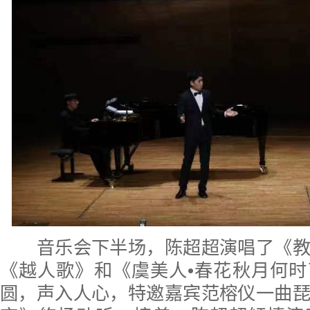
音乐会下半场，陈超超演唱了《教
《越人歌》和《虞美人•春花秋月何
圆，声入人心，特邀嘉宾范榕仪一曲