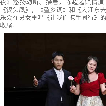
夜》悠扬动听。接着，陈超超倾情演
《钗头凤》，《望乡词》和《大江东
乐会在男女重唱《让我们携手同行》
收尾。