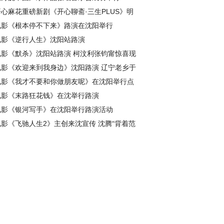
开心麻花重磅新剧《开心聊斋·三生PLUS》明
星场沈阳首演
电影《根本停不下来》路演在沈阳举行
电影《逆行人生》沈阳站路演
电影《默杀》沈阳站路演 柯汶利张钧甯惊喜现
身
电影《欢迎来到我身边》沈阳路演 辽宁老乡于
适谈角色：贴近生活积极向上
电影《我才不要和你做朋友呢》在沈阳举行点
映
电影《末路狂花钱》在沈举行路演
电影《银河写手》在沈阳举行路演活动
电影《飞驰人生2》主创来沈宣传 沈腾“背着范
丞丞”致谢观众