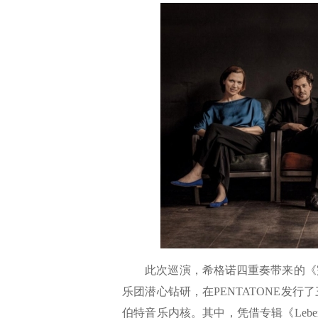
此次巡演，希格诺四重奏带来的《完
乐团潜心钻研，在PENTATONE发
伯特音乐内核。其中，凭借专辑《Lebe