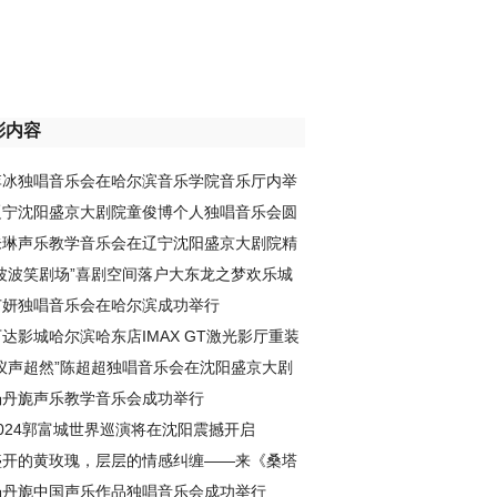
彩内容
李冰独唱音乐会在哈尔滨音乐学院音乐厅内举
行并取得成功
辽宁沈阳盛京大剧院童俊博个人独唱音乐会圆
满成功
朱琳声乐教学音乐会在辽宁沈阳盛京大剧院精
彩上演
“波波笑剧场”喜剧空间落户大东龙之梦欢乐城
苗妍独唱音乐会在哈尔滨成功举行
万达影城哈尔滨哈东店IMAX GT激光影厅重装
启幕，再现高品质观影体验
“仪声超然”陈超超独唱音乐会在沈阳盛京大剧
院顺利举办
杨丹旎声乐教学音乐会成功举行
2024郭富城世界巡演将在沈阳震撼开启
盛开的黄玫瑰，层层的情感纠缠——来《桑塔
露琪亚》见证爱情、友情、嫉妒与别离...
杨丹旎中国声乐作品独唱音乐会成功举行