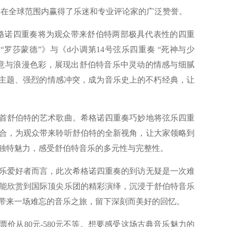
演绎奖，在全球范围内赢得了乐迷和专业评论家的广泛赞誉。
格诺四重奏将为观众带来舒伯特两部极具代表性的四重
“罗莎蒙德”》与《d小调第14号弦乐四重奏 “死神与少
满诗意与浪漫色彩，展现出舒伯特音乐中灵动的情感与细腻
的主题、强烈的情感冲突，成为音乐史上的不朽经典，让
舒伯特的艺术歌曲。希格诺四重奏巧妙地将弦乐四重
合，为观众带来聆听舒伯特的全新视角，让大家领略到
独特魅力，感受舒伯特音乐的多元性与完整性。
爱好者而言，此次希格诺四重奏的到访无疑是一次难
能欣赏到国际顶尖乐团的精彩演绎，沉浸于舒伯特音乐
带来一场难忘的音乐之旅，留下深刻而美好的回忆。
从80元-580元不等。想要感受这场古典音乐魅力的