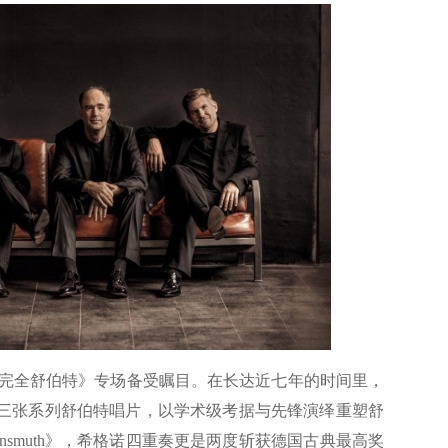
全舒伯特》专场备受瞩目。在长达近七年的时间里，
行了三张系列舒伯特唱片，以学术级考据与先锋演绎重塑舒
nsmuth》，希格诺四重奏更是两度斩获德国古典最高奖