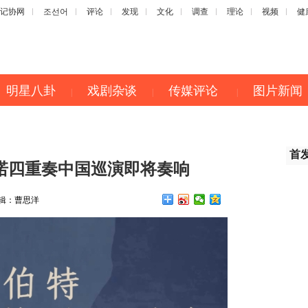
记协网
조선어
评论
发现
文化
调查
理论
视频
健
明星八卦
戏剧杂谈
传媒评论
图片新闻
|
|
|
首
诺四重奏中国巡演即将奏响
辑：
曹思洋