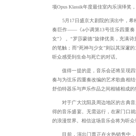
项Opus Klassik年度最佳室内乐
5月17日盛京大剧院的演出中，希
奏巨作——《a小调第13号弦乐四重奏 
女”》 。“罗莎蒙德”旋律优美，充
的笔触；而“死神与少女”则以其深邃
听众感受到生命与死亡的对话。
值得一提的是，音乐会还将呈现四首
奏与为弦乐四重奏改编的艺术歌曲相结
舒伯特器乐与声乐作品之间相辅相成的
对于广大沈阳及周边地区的古典音乐
得的音乐盛宴。无需远行，在家门口就
的浪漫世界。相信这场音乐会将为听众
目前，演出门票正在火热销售中，票价