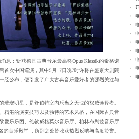
斩获德国古典音乐最高奖Opus Klassik的希格诺
将于5月开启首次中国巡演，其中5月17日晚7时许将在盛京大剧院
一经公布，便引发了广大古典音乐爱好者的强烈关注与
璀璨明星，是舒伯特室内乐当之无愧的权威诠释者。
、精湛的演奏技巧以及独特的艺术风格，在国际古典音
黎爱乐乐团、伦敦威格莫尔音乐厅、柏林布列兹音乐厅
名的音乐殿堂 ，所到之处皆收获热烈反响与高度赞誉。