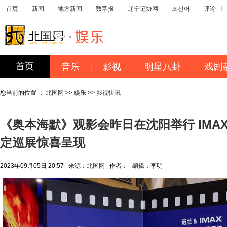
首页
新闻
地方新闻
数字报
辽宁记协网
조선어
评论
首页
音乐
影视
明星八卦
戏剧
|
|
|
您当前的位置 ：
北国网
>>
娱乐
>>
影视快讯
《奥本海默》观影会昨日在沈阳举行 IMA
定巡展惊喜呈现
2023年09月05日 20:57
来源：
北国网
作者：
编辑：
李明