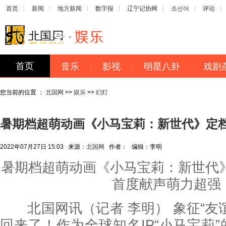
首页
新闻
地方新闻
数字报
辽宁记协网
조선어
评论
首页
音乐
影视
明星八卦
戏剧
|
|
|
您当前的位置 ：
北国网
>>
娱乐
>>
幻灯
暑期档超萌动画《小马宝莉：新世代》定档7
2022年07月27日 15:03
来源：
北国网
作者：
编辑：
李明
暑期档超萌动画《小马宝莉：新世代》定
首度献声萌力超强
北国网讯（记者 李明） 象征“友
回来了！作为全球知名IP“小马宝莉