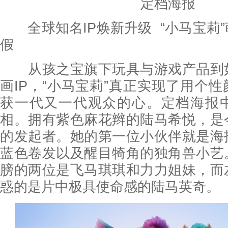
定档海报
全球知名IP焕新升级 “小马宝莉
假
从孩之宝旗下玩具与游戏产品到
画IP，“小马宝莉”真正实现了用个
获一代又一代观众的心。定档海报
相。拥有紫色麻花辫的陆马希悦，是
的发起者。她的第一位小伙伴就是海
蓝色卷发以及醒目犄角的独角兽小艺
膀的两位是飞马琪琪和力力姐妹，而
惑的是片中极具使命感的陆马英奇。