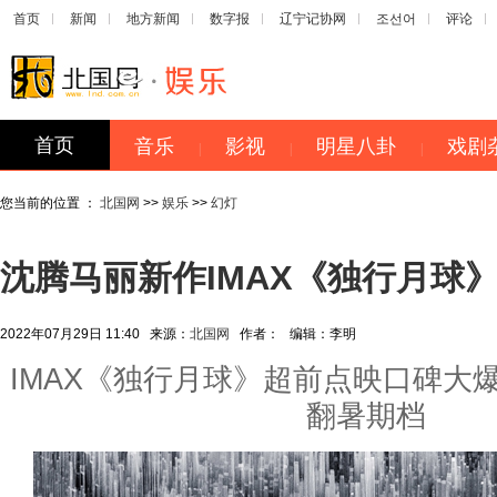
首页
新闻
地方新闻
数字报
辽宁记协网
조선어
评论
首页
音乐
影视
明星八卦
戏剧
|
|
|
您当前的位置 ：
北国网
>>
娱乐
>>
幻灯
沈腾马丽新作IMAX《独行月球
2022年07月29日 11:40
来源：
北国网
作者：
编辑：
李明
IMAX《独行月球》超前点映口碑大
翻暑期档