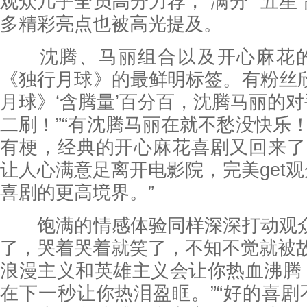
观众几乎全员高分力荐，“满分”“五星
多精彩亮点也被高光提及。
沈腾、马丽组合以及开心麻花的
《独行月球》的最鲜明标签。有粉丝
月球》‘含腾量’百分百，沈腾马丽的
二刷！”“有沈腾马丽在就不愁没快乐！
有梗，经典的开心麻花喜剧又回来了
让人心满意足离开电影院，完美get
喜剧的更高境界。”
饱满的情感体验同样深深打动观众
了，哭着哭着就笑了，不知不觉就被故
浪漫主义和英雄主义会让你热血沸腾
在下一秒让你热泪盈眶。”“好的喜